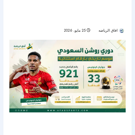
“تريوندا”.. الكرة الرسمية لكأس العالم 2026
بتكنولوجيا متطورة وهوية مستوحاة من الدول
المستضيفة
افاق الرياضه
25 مايو، 2026
64
دوري روشن السعودي يختتم موسماً تاريخياً بـ921
هدفاً.. وكينونيس يتربع على عرش الهدافين