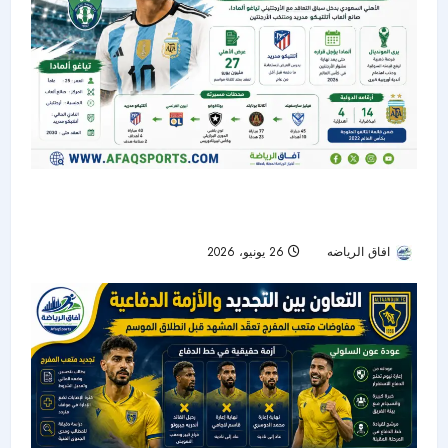
الأهلي يدخل سباق التعاقد مع تياغو ألمادا.. ومونديال
2026 يؤجل القرار
افاق الرياضه
26 يونيو، 2026
37