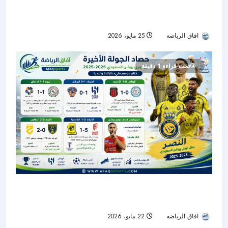
دوري روشن السعودي يختتم موسماً تاريخياً بـ921
هدفاً.. وكينونيس يتربع على عرش الهدافين
افاق الرياضه
25 مايو، 2026
53
تمت قراءة 1 دقيقة
حصاد الجولة الأخيرة من دوري روشن: النصر بطلًا..
الهلال وصيفًا.. والرياض ينجو من الهبوط
افاق الرياضه
22 مايو، 2026
52