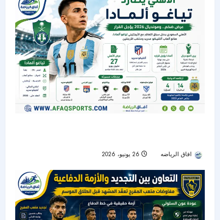
الأهلي يدخل سباق التعاقد مع تياغو ألمادا.. ومونديال
2026 يؤجل القرار
افاق الرياضه
26 يونيو، 2026
32