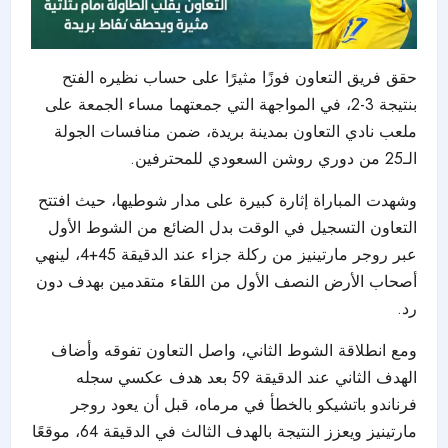
حقق فريق التعاون فوزًا مثيرًا على حساب نظيره الفتح
بنتيجة 3-2، في المواجهة التي جمعتهما مساء الجمعة على
ملعب نادي التعاون بمدينة بريدة، ضمن منافسات الجولة
الـ25 من دوري روشن السعودي للمحترفين.
وشهدت المباراة إثارة كبيرة على مدار شوطيها، حيث افتتح
التعاون التسجيل في الوقت بدل الضائع من الشوط الأول
عبر روجر مارتينيز من ركلة جزاء عند الدقيقة 45+4، لينهي
أصحاب الأرض النصف الأول من اللقاء متقدمين بهدف دون
رد.
ومع انطلاقة الشوط الثاني، واصل التعاون تفوقه وأضاف
الهدف الثاني عند الدقيقة 59 بعد هدف عكسي سجله
فرناندو باتشيكو بالخطأ في مرماه، قبل أن يعود روجر
مارتينيز ويعزز النتيجة بالهدف الثالث في الدقيقة 64، موقعًا