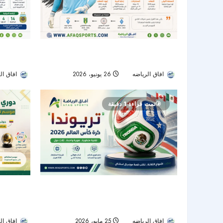
الشباب ينهي عقد الحارس الأوكراني جيورجي
الأهلي يدخل
بوشان بالتراضي
ومونديال 2026 يؤجل القرار
افاق الرياضه
26 يونيو، 2026
55
افاق ال
تمت قراءة 1 دقيقة
“تريوندا”.. الكرة الرسمية لكأس العالم 2026
دوري روشن 
بتكنولوجيا متطورة وهوية مستوحاة من الدول
بـ921 
المستضيفة
الهدافين
افاق الرياضه
25 مايو، 2026
62
افاق ال