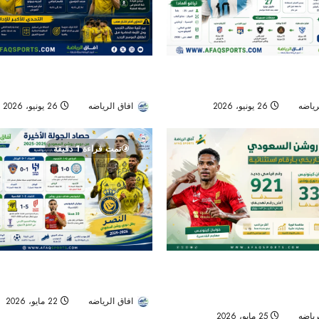
 سباق التعاقد مع تياغو ألمادا..
التعاون بين تجديد المفرج وأزمة الدفا
انطلاق الموسم الجديد
رياضه
26 يونيو، 2026
29
افاق الرياضه
26 يونيو، 2026
تمت قراءة 1 دقيقة
السعودي يختتم موسماً تاريخياً
حصاد الجولة الأخيرة من دوري روشن:
هدفاً.. وكينونيس يتربع على عرش
بطلًا.. الهلال وصيفًا.. والرياض ينجو من
افاق الرياضه
22 مايو، 2026
رياضه
25 مايو، 2026
51