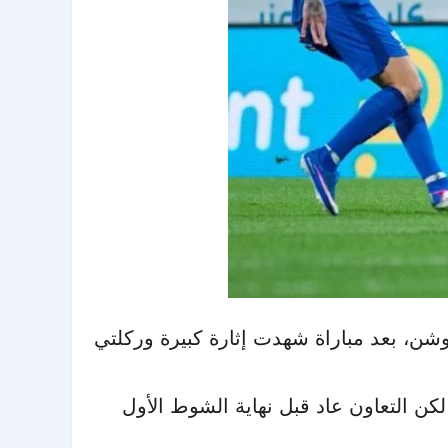
رة بدوري روشن، بعد مباراة شهدت إثارة كبيرة وركلتي
 فرض أفضليته في فترات من المباراة وافتتح التسجيل بواسطة روبن نيفيز في الدقيقة (41)، لكن التعاون عاد قبل نهاية الشوط الأول