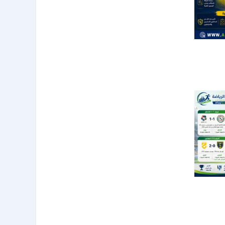
ع قبل
27
 النصر
 الهبوط
51