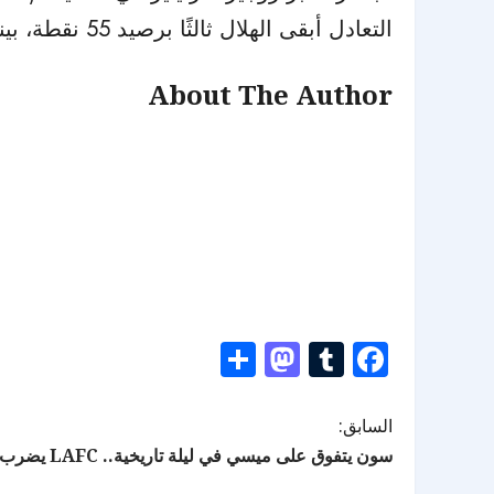
التعادل أبقى الهلال ثالثًا برصيد 55 نقطة، بينما عزز التعاون موقعه في المركز الخامس برصيد 40 نقطة.
About The Author
Mastodon
Share
Tumblr
Facebook
السابق:
سون يتفوق على ميسي في ليلة تاريخية.. LAFC يضرب إنتر ميامي بثلاثية