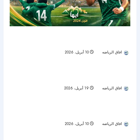
رياضة السيدات : سيدات الأخضر يتعادلن مع بوتسوانا
في افتتاح المعسكر الإعدادي بأبها
افاق الرياضه
10 أبريل، 2026
62
نايف الغزواني يصنع التاريخ.. أول ملاكم سعودي
تمت قراءة 1 دقيقة
يتأهل لأولمبياد الشباب
افاق الرياضه
19 أبريل، 2026
70
أخضر الشابات يدشن معسكر الطائف استعدادًا
للاستحقاقات المقبلة
افاق الرياضه
10 أبريل، 2026
72