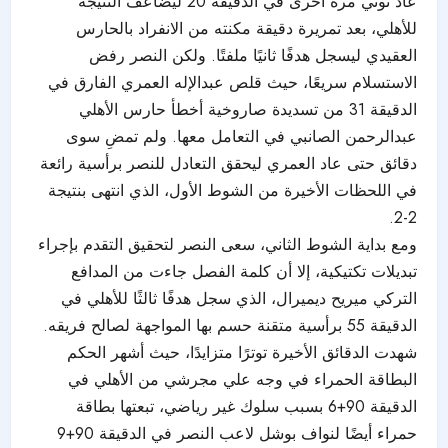
عاد توني مرة أخرى في الدقيقة 20 ليضاعف النتيجة
للأهلي، بعد تمريرة دقيقة مكنته من الانفراد بالحارس
العقيدي ليسجل هدفًا ثانيًا ملفتًا. ولكن النصر رفض
الاستسلام سريعًا، حيث قلص عبدالإله العمري الفارق في
الدقيقة 31 من تسديدة صاروخية أخطأ حارس الأهلي
عبدالرحمن الصانبي في التعامل معها. ولم تمضِ سوى
دقائق حتى عاد العمري ليحقق التعادل للنصر برأسية رائعة
في اللحظات الأخيرة من الشوط الأول، الذي انتهى بنتيجة
2-2.
ومع بداية الشوط الثاني، سعى النصر لتحقيق التقدم بإجراء
تبديلات تكتيكية، إلا أن كلمة الفصل جاءت من المدافع
التركي ميريح ديميرال، الذي سجل هدفًا ثالثًا للأهلي في
الدقيقة 55 برأسية متقنة حسم بها المواجهة لصالح فريقه.
شهدت الدقائق الأخيرة توترًا متزايدًا، حيث أشهر الحكم
البطاقة الحمراء في وجه علي مجرشي من الأهلي في
الدقيقة 90+6 بسبب سلوك غير رياضي، تبعتها بطاقة
حمراء أيضًا لنواف بوشل لاعب النصر في الدقيقة 90+9