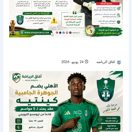
ضربة موجعة للسنغال.. إصابة إدوارد ميندي تحرم
أسود التيرانغا من حارسهم الأساسي
افاق الرياضه
24 يونيو، 2026
31