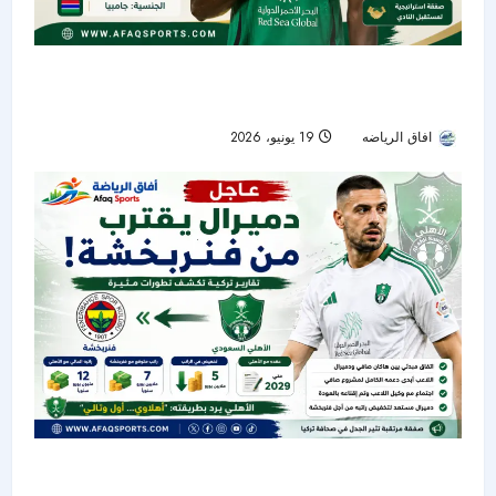
الأهلي يعلن التعاقد مع الجامبي أبو بكر سيدي كينتيه
بعقد يمتد حتى 2031
افاق الرياضه
19 يونيو، 2026
32
دميرال يقترب من فنربخشة؟ تقارير تركية تكشف