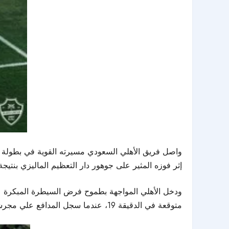
واصل فريق الأهلي السعودي مسيرته القوية في بطولة دو
إثر فوزه المثير على جوهور دار التعظيم الماليزي بنتيجة (2-1)، في اللقاء الذي جمع الفريقين مساء الجمعة على ملعب الإنماء بمدينة جدة ضمن منافسات الدور ربع الن
ودخل الأهلي المواجهة بطموح فرض السيطرة المبكرة عل
متوقعة في الدقيقة 19، عندما سجل المدافع علي مجرشي هدفاً عكسياً في مرماه، مانحاً الفريق الماليزي أفضلية مبكرة أربكت حسابات أصحاب الأرض.