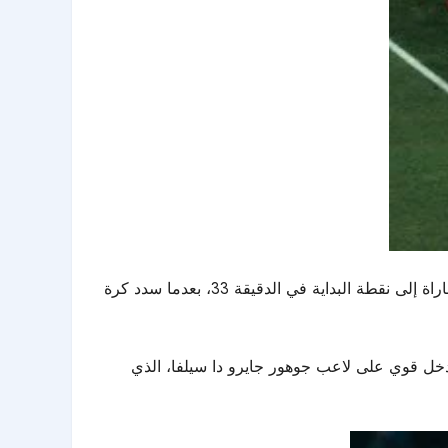
ورغم التأخر في النتيجة، واصل الأهلي محاولاته الهجومية من أجل تعديل الكفة، وكاد النجم الجزائري رياض محرز أن يعيد المباراة إلى نقطة البداية في الدقيقة 33، بعدما سدد كرة
دخل قوي على لاعب جوهور جايرو دا سيلفا، الذي