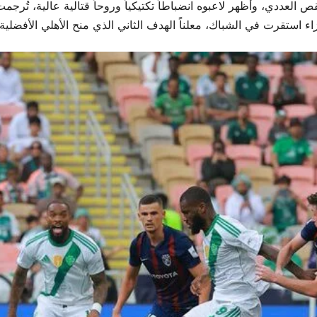
ء استقرت في الشباك، معلناً الهدف الثاني الذي منح الأهلي الأفضلي