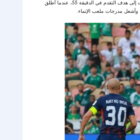
وفي الشوط الثاني، واصل الأهلي أداءه المنظم رغم النقص العددي، وأظهر لاعبوه انضباطاً تكتيكياً وروحاً قتالية عالية، تُرجمت إلى هدف التقدم في الدقيقة 55، عندما أطلق
ة وأشعل مدرجات ملعب الإنماء.