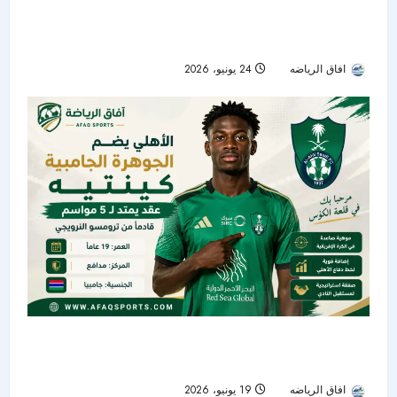
ضربة موجعة للسنغال.. إصابة إدوارد ميندي تحرم
أسود التيرانغا من حارسهم الأساسي
افاق الرياضه
24 يونيو، 2026
32
الأهلي يعلن التعاقد مع الجامبي أبو بكر سيدي كينتيه
بعقد يمتد حتى 2031
افاق الرياضه
19 يونيو، 2026
32