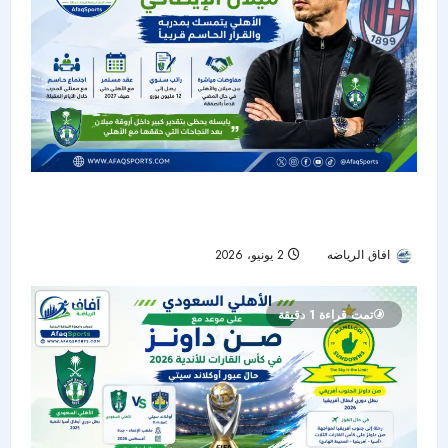
يايسله على رادار ميلان.. الأهلي يتمسك بمدربه
والقرار الحاسم قريباً
افاق الرياضه
2 يونيو، 2026
51
تمت قراءة 1 دقيقة