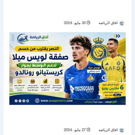
ميشيل ديلجادو: أريد إتقان العربية.. وحبي للسعودية
تجاوز حدود كرة القدم
افاق الرياضه
30 مايو، 2026
46
النصر يقترب من حسم صفقة لويس ميلا لدعم
الوسط بجوار كريستيانو رونالدو
افاق الرياضه
27 مايو، 2026
52