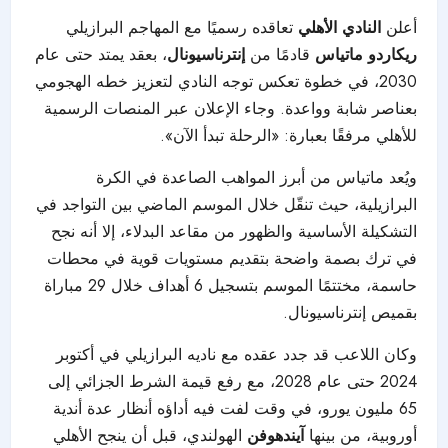
أعلن
النادي الأهلي
تعاقده رسميًا مع المهاجم البرازيلي
ريكاردو ماتياس
قادمًا من
إنترناسيونال
، بعقد يمتد حتى عام
2030، في خطوة تعكس توجه النادي لتعزيز خطه الهجومي
بعناصر شابة وواعدة. وجاء الإعلان عبر المنصات الرسمية
للأهلي مرفقًا بعبارة: «الرحلة تبدأ الآن».
ويُعد ماتياس من أبرز المواهب الصاعدة في الكرة
البرازيلية، حيث تنقّل خلال الموسم الماضي بين التواجد في
التشكيلة الأساسية والظهور من مقاعد البدلاء، إلا أنه نجح
في ترك بصمة واضحة بتقديم مستويات قوية في محطات
حاسمة، مختتمًا الموسم بتسجيل 6 أهداف خلال 29 مباراة
بقميص إنترناسيونال.
وكان اللاعب قد جدد عقده مع ناديه البرازيلي في أكتوبر
2024 حتى عام 2028، مع رفع قيمة الشرط الجزائي إلى
65 مليون يورو، في وقت لفت فيه أداؤه أنظار عدة أندية
أوروبية، من بينها
آيندهوفن
الهولندي، قبل أن ينجح الأهلي