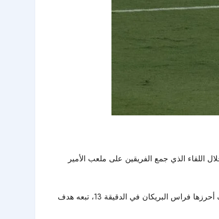
هلي السعودي تميزه في دوري أبطال آسيا للنخبة بعد تحقيق فوز مميز على حساب ضيفه شباب أهلي دبي بنتيجة 4-3 خلال اللقاء الذي جمع الفريقين على ملعب الأمير
سيطر الأهلي على مجريات اللعب منذ البداية معتمدًا على دعم جماهيره لإحكام قبضته على المباراة. تقدم الأهلي بثلاثة أهداف أحرزها فراس البريكان في الدقيقة 13، تبعه هدف