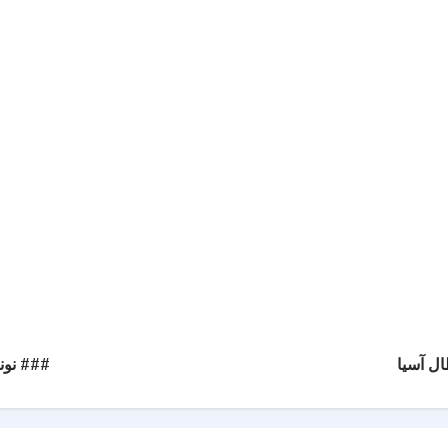
ل آسيا
### نون