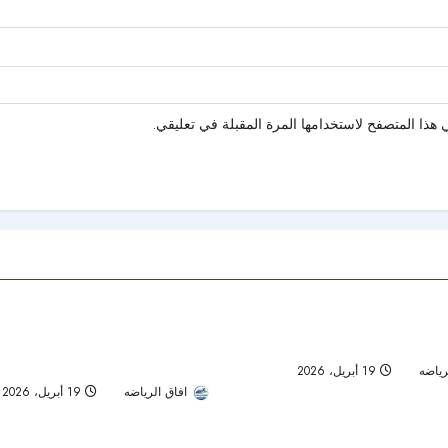
هذا المتصفح لاستخدامها المرة المقبلة في تعليقي.
ي يكتسح كلباء بخماسية وينتزع
العين في اختبار لا يقبل التعثر أمام ال
اءة 1 دقيقة
تمت قراءة 1 دقيقة
تًا.. والنصر يعود بانتصار من الشارقة
صراع الصدارة يشتعل وشباب الأهلي 
والوحدة يتمسك بأمل المركز الثالث
رياضه
19 أبريل، 2026
47
افاق الرياضه
19 أبريل، 2026