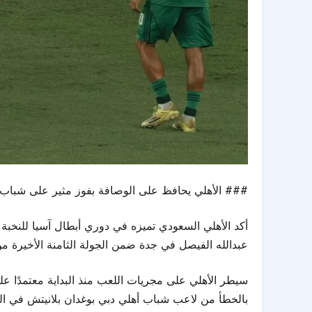
### الأهلي يحافظ على الوصافة بفوز مثير على شباب 
عبدالله الفيصل في جدة ضمن الجولة الثامنة الأخيرة م
بالخطأ من لاعب شباب أهلي دبي بوغدان بلانيتش في الدقيقة 35، واختتم إنزو ميو ثلاثية الشوط الأول في ا