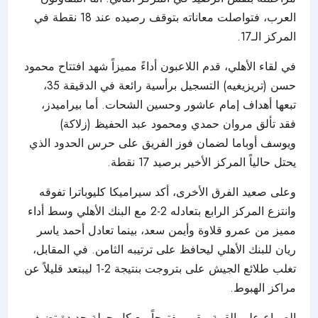
العرب، فتواصلت معاناته بتوقف رصيده عند 18 نقطة في
المركز الـ17.
في لقاء الأهلي، قدم اللاعبون أداءً مميزاً شهد افتتاح محمود
حسن (تريزيغيه) التسجيل برأسية رائعة في الدقيقة 35،
تبعها أهداف إمام عاشور وحسين الشحات. أما بيراميدز،
فقد تألق مروان حمدي ومحمود عبد الحفيظ (زلاكة)
ويوسف أوباما لضمان فوز الفريق على حرس الحدود الذي
يحتل حالياً المركز الأخير برصيد 17 نقطة.
وعلى صعيد الفرق الأخرى، أكد سيراميكا كليوباترا تفوقه
وانتزع المركز الرابع بتعادله 2-2 مع البنك الأهلي وسط أداء
مميز من عمرو قلاوة وأيمن سعد، بينما تعادل أحمد ياسر
ريان للبنك الأهلي ليحافظ على ترتيبه الثامن. في المقابل،
تغلب طلائع الجيش على بتروجت بنتيجة 2-1 ليبتعد قليلاً عن
مراكز الهبوط.
الصراع على القمة يبقى مفتوحاً مع كل جولة جديدة تضيف