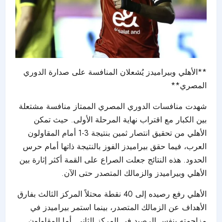
**الأهلي وبيراميدز يُشعلان المنافسة على صدارة الدوري
المصري**
شهدت منافسات الدوري المصري الممتاز منافسة مشتعلة
بين الكبار مع اقتراب نهاية المرحلة الأولى. حيث تمكن
الأهلي من تحقيق انتصار ثمين بنتيجة 3-1 أمام المقاولون
العرب، فيما حقق بيراميدز الفوز بالنتيجة ذاتها أمام حرس
الحدود. هذه النتائج جعلت الصراع على القمة أكثر إثارة بين
الأهلي وبيراميدز والزمالك المتصدر حتى الآن.
الأهلي رفع رصيده إلى 40 نقطة محتلاً المركز الثالث بفارق
الأهداف عن الزمالك المتصدر، بينما استمر بيراميدز في
مزاحمته بنفس الرصيد في المركز الثاني. أما المقاولون