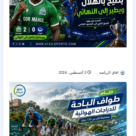
جورماهيا يصمد بعشرة لاعبين ويقصي الهلال من
نصف نهائي «سيكافا»
افاق الرياضه
5 أغسطس، 2026
16