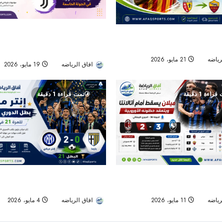
يوفنتوس يقترب من الغياب عن دوري ال
فقة سعود عبد الحميد نهائياً..
خسارة فيورنتينا تعقّد الحسابات قبل ال
ظ بحق “الاستعادة الذكية”
الأخيرة
رياضه
21 مايو، 2026
44
افاق الرياضه
19 مايو، 2026
راءة 1 دقيقة
تمت قراءة 1 دقيقة
أمام أتالانتا في مباراة مثيرة ويعقد
روبية
للمرة الـ21 في تاريخه
رياضه
11 مايو، 2026
53
افاق الرياضه
4 مايو، 2026