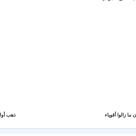
ما زالوا أقوياء
ذهب أولمب