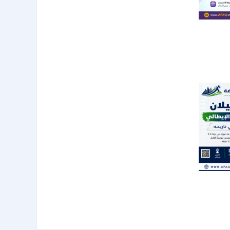
أبطال..
جولة
113
إنتر ميلان يتوج بلقب الدوري الإيطالي 2026
63