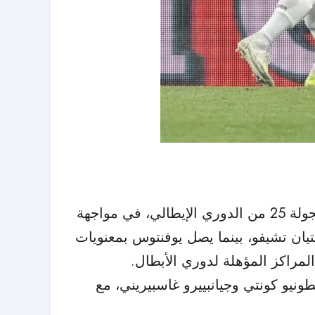
تتجه الأنظار إلى ملعب جوزيبي مياتزا في ميلانو حيث يستضيف إنتر ميلان غريمه يوفنتوس ضمن الجولة 25 من الدوري الإيطالي، في مواجهة
تيان تشيفو، بينما يصل يوفنتوس بمعنويات
لمراكز المؤهلة لدوري الأبطال.
طونيو كونتي وجيانبييرو غاسبيريني، مع