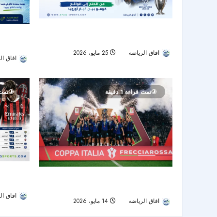
كومو يصنع التاريخ ويتأهل إلى دوري أبطال
لانس يحسم ص
أوروبا.. وميلان ويوفنتوس خارج السباق
وروما يحتف
افاق الرياضه
25 مايو، 2026
45
افاق ال
تمت قراءة 1 دقيقة
تمت ق
ميلان يسقط 
إنتر ميلان يتوج بكأس إيطاليا ويكمل الثنائية
حظوظه الأو
المحلية
افاق ال
افاق الرياضه
14 مايو، 2026
52