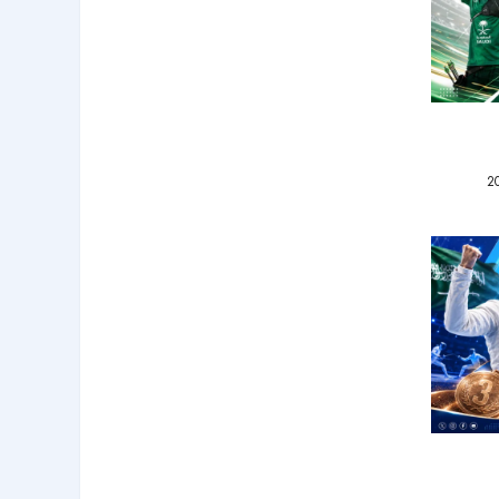
شوارهما
ية