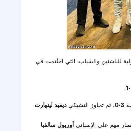
ية للناشئين والشباب، التي اختُتمت في
.
جة
3-0
، ثم تجاوز التشيكي
ديفيد لينهارت
تصار مهم على الإسباني
أوريول سالفيا