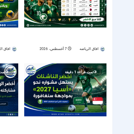
أخضر الشاط
الأخضر يبدأ مشواره في «خليجي 27».. تعرف
ويواصل حلم
على جدول مباريات المنتخب السعودي
افاق ال
افاق الرياضه
7 أغسطس، 2026
7
8
تمت قراءة 1 دقيقة
تمت ق
أخضر الناشئات يبدأ تصفيات كأس آسيا 2027
أخضر الهوك
أمام سنغافورة
مشاركته ال