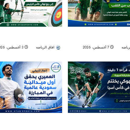
جواد حريري وعلي الوهيبي يختتمان م
ئية يعبر إلى نهائي غرب آسيا
في دور الـ16 بكأس الرئيس للسهام
 التتويج باللقب
افاق الرياضه
3 أغسطس، 2026
رياضه
7 أغسطس، 2026
13
راءة 1 دقيقة
ي يدشن حضوره القاري ويختتم
خليفة العميري يكتب التاريخ بأول ميدال
تاريخية في كأس آسيا
سعودية في بطولة العالم للمبارزة