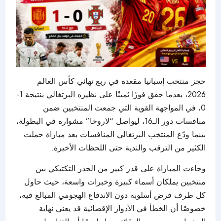
حجز منتخب إسبانيا مقعده في ربع نهائي كأس العالم
2026، بعدما حقق فوزًا ثمينًا على نظيره البرتغالي بنتيجة 1-
0، في المواجهة القوية التي جمعت المنتخبين ضمن
منافسات دور الـ16، ليواصل “لاروخا” مشواره في البطولة،
بينما ودّع المنتخب البرتغالي المنافسات بعد مباراة حملت
الكثير من الترقب والندية حتى اللحظات الأخيرة.
وجاءت المباراة على قدر كبير من الحذر التكتيكي بين
منتخبين يملكان أسماء كبيرة وخبرات واسعة، حيث حاول
كل طرف فرض أسلوبه دون الاندفاع الهجومي المبالغ فيه،
خصوصًا أن الخطأ في الأدوار الإقصائية قد يعني نهاية