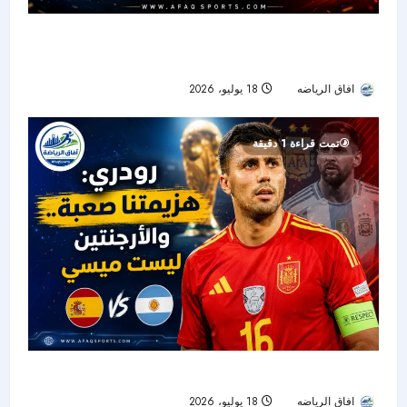
ثلاث معارك تحسم المونديال.. ميسي ويامال في
واجهة نهائي الأرجنتين وإسبانيا
افاق الرياضه
18 يوليو، 2026
21
تمت قراءة 1 دقيقة
رودري يشعل نهائي المونديال: إسبانيا صعبة الهزيمة..
افاق الرياضه
18 يوليو، 2026
32