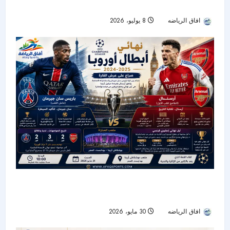
مبكرة وصراع منتظر على اللقب
افاق الرياضه
8 يوليو، 2026
161
باريس سان جيرمان وأرسنال.. صدام أوروبي ناري
لحسم لقب دوري الأبطال
افاق الرياضه
30 مايو، 2026
43