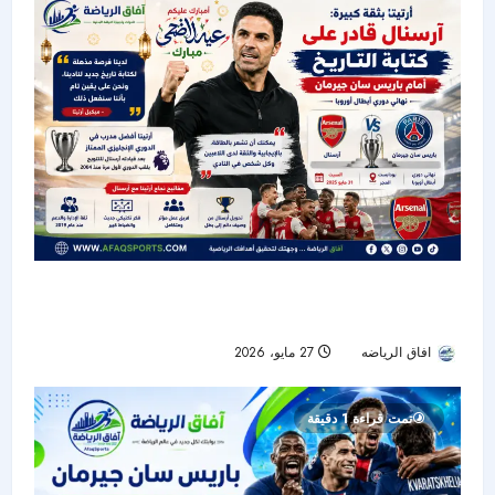
أرتيتا يرفع سقف الطموح: آرسنال قادر على كتابة
التاريخ أمام باريس سان جيرمان
افاق الرياضه
27 مايو، 2026
40
تمت قراءة 1 دقيقة