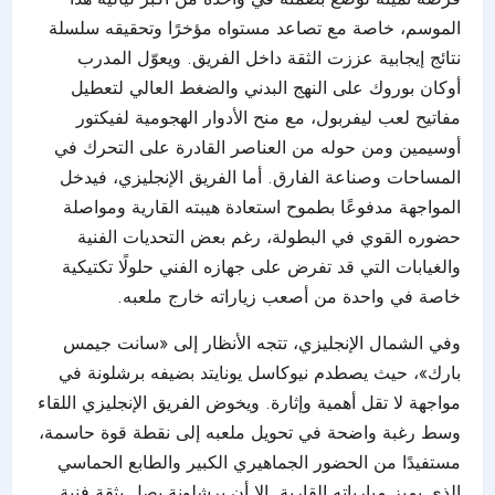
الموسم، خاصة مع تصاعد مستواه مؤخرًا وتحقيقه سلسلة
نتائج إيجابية عززت الثقة داخل الفريق. ويعوّل المدرب
أوكان بوروك على النهج البدني والضغط العالي لتعطيل
مفاتيح لعب ليفربول، مع منح الأدوار الهجومية لفيكتور
أوسيمين ومن حوله من العناصر القادرة على التحرك في
المساحات وصناعة الفارق. أما الفريق الإنجليزي، فيدخل
المواجهة مدفوعًا بطموح استعادة هيبته القارية ومواصلة
حضوره القوي في البطولة، رغم بعض التحديات الفنية
والغيابات التي قد تفرض على جهازه الفني حلولًا تكتيكية
خاصة في واحدة من أصعب زياراته خارج ملعبه.
وفي الشمال الإنجليزي، تتجه الأنظار إلى «سانت جيمس
بارك»، حيث يصطدم نيوكاسل يونايتد بضيفه برشلونة في
مواجهة لا تقل أهمية وإثارة. ويخوض الفريق الإنجليزي اللقاء
وسط رغبة واضحة في تحويل ملعبه إلى نقطة قوة حاسمة،
مستفيدًا من الحضور الجماهيري الكبير والطابع الحماسي
الذي يميز مبارياته القارية. إلا أن برشلونة يصل بثقة فنية