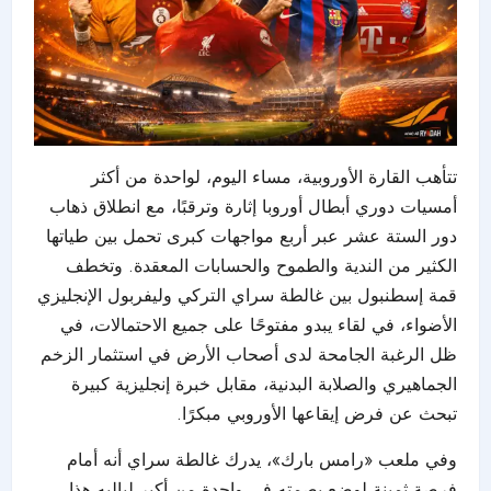
تتأهب القارة الأوروبية، مساء اليوم، لواحدة من أكثر
أمسيات دوري أبطال أوروبا إثارة وترقبًا، مع انطلاق ذهاب
دور الستة عشر عبر أربع مواجهات كبرى تحمل بين طياتها
الكثير من الندية والطموح والحسابات المعقدة. وتخطف
قمة إسطنبول بين غالطة سراي التركي وليفربول الإنجليزي
الأضواء، في لقاء يبدو مفتوحًا على جميع الاحتمالات، في
ظل الرغبة الجامحة لدى أصحاب الأرض في استثمار الزخم
الجماهيري والصلابة البدنية، مقابل خبرة إنجليزية كبيرة
تبحث عن فرض إيقاعها الأوروبي مبكرًا.
وفي ملعب «رامس بارك»، يدرك غالطة سراي أنه أمام
فرصة ثمينة لوضع بصمته في واحدة من أكبر لياليه هذا