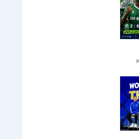
لهلال من
 يامال