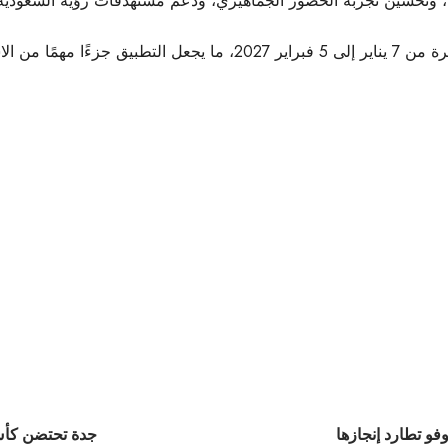
فو تطارد إنجازها
جدة تحتضن كأس النخبة للطائرة.