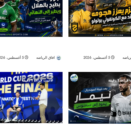
هداف دوري المؤتمر السابق.. بولوو
جورماهيا يصمد بعشرة لاعبين ويقصي ا
 الجديد
نصف نهائي «سيكافا»
رياضه
5 أغسطس، 2026
افاق الرياضه
5 أغسطس، 2026
21
راءة 1 دقيقة
تمت قراءة 1 دقيقة
قبل صدام الأجيال في النهائي.. ميسي: