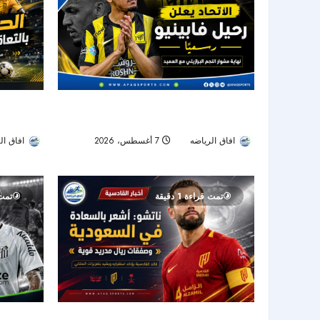
الحزم يضم 
الاتحاد يودع فابينيو رسميًا.. نهاية رحلة أحد أبرز
يقود الهجوم
نجوم خط الوسط في دوري روشن
افاق ال
افاق الرياضه
7 أغسطس، 2026
20
21
تمت قراءة 1 دقيقة
تمت ق