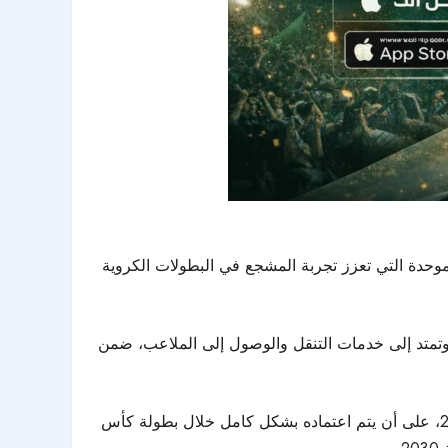
سعودية تدشين تطبيق «أهلًا» (Ahlan)، ليكون المنصة الرقمية الموحدة التي تعزز تجربة المشجع في البطولات الكروية
 وشراء التذاكر، وتمتد إلى خدمات التنقل والوصول إلى الملاعب، ضمن
ومن المنتظر تشغيل النسخة التجريبية من التطبيق خلال مباريات دور الـ16 والأدوار النهائية من دوري أبطال آسيا للنخبة 2026، على أن يتم اعتماده بشكل كامل خلال بطولة كأس