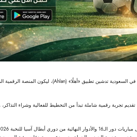
أعلنت اللجنة المحلية المنظمة لبطولة كأس آسيا 2027 في ال
على نظامي iOS وAndroid، ويهدف إلى تقديم تجربة رقمية شاملة تبدأ من التخطيط للفعالية