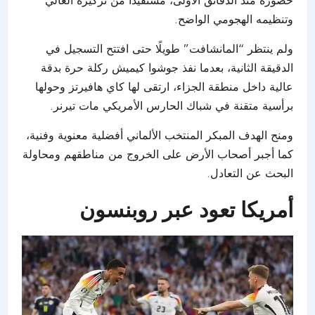
حضوره منذ الدقائق الأولى، مستفيدًا من تركيزه العالي
وتنظيمه الهجومي الواضح.
ولم ينتظر “المانشافت” طويلًا حتى افتتح التسجيل في
الدقيقة الثانية، بعدما نفذ جوشوا كيميش ركلة حرة بدقة
عالية داخل منطقة الجزاء، ارتقى لها كاي هافيرتز وحولها
برأسية متقنة في شباك الحارس الأمريكي مات تيرنر.
ومنح الهدف المبكر المنتخب الألماني أفضلية معنوية وفنية،
كما أجبر أصحاب الأرض على الخروج من مناطقهم ومحاولة
البحث عن التعادل.
أمريكا تعود عبر روبنسون