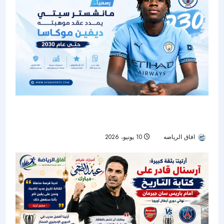
رسمياً.. مانشستر سيتي يمدد عقد موهبته ديفين
موكاسا حتى 2030
افاق الرياضه
10 يونيو، 2026
39