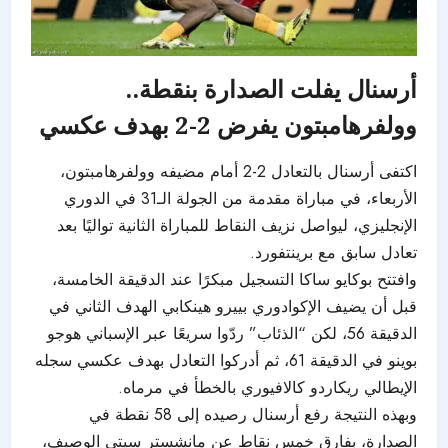
أرسنال يفلت الصدارة بنقطة..
وولفرهامبتون يفرض 2-2 بهدف عكسي
اكتفى أرسنال بالتعادل 2-2 أمام مضيفه وولفرهامبتون،
الأربعاء، في مباراة مقدمة من الجولة الـ31 في الدوري
الإنجليزي، ليواصل نزيف النقاط للمباراة الثانية تواليًا بعد
تعادل سابق مع برينتفورد.
وافتتح بوكايو ساكا التسجيل مبكرًا عند الدقيقة الخامسة،
قبل أن يضيف الإكوادوري بييرو هينكابي الهدف الثاني في
الدقيقة 56، لكن “الذئاب” ردّوا سريعًا عبر الإسباني هوجو
بوينو في الدقيقة 61، ثم أدركوا التعادل بهدف عكسي سجله
الإيطالي ريكاردو كالافيوري بالخطأ في مرماه.
وبهذه النتيجة رفع أرسنال رصيده إلى 58 نقطة في
الصدارة، بفارق خمس نقاط عن مانشستر سيتي الوصيف،