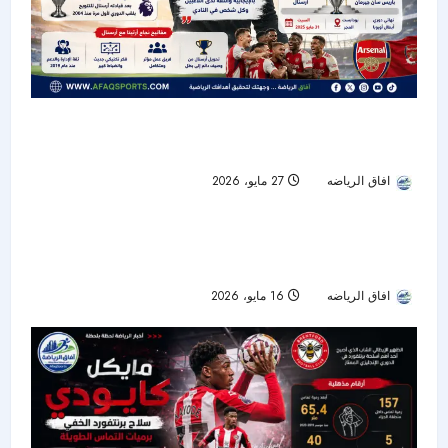
أرتيتا يرفع سقف الطموح: آرسنال قادر على كتابة
التاريخ أمام باريس سان جيرمان
افاق الرياضه
27 مايو، 2026
41
أستون فيلا يضرب ليفربول برباعية ويخطف بطاقة
تمت قراءة 1 دقيقة
دوري أبطال أوروبا
افاق الرياضه
16 مايو، 2026
41