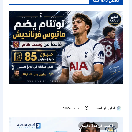
قصص ذات صلة
توتنام يضم ماتيوس فرنانديش من وست هام في
صفقة تاريخية
افاق الرياضه
3 يوليو، 2026
23
تمت قراءة 1 دقيقة