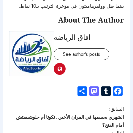
بينما ظل وولفرهامبتون في مؤخرة الترتيب بـ10 نقاط.
About The Author
افاق الرياضه
See author's posts
Mastodon
Share
Tumblr
Facebook
السابق:
الشهري يحسمها في المران الأخير.. نكوتا أم جلوشيفيتش
أمام الفتح؟
التالي: