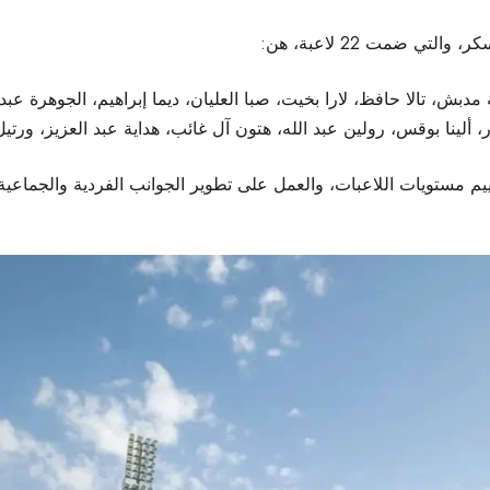
ي ضمت 22 لاعبة، هن:
بش، تالا حافظ، لارا بخيت، صبا العليان، ديما إبراهيم، الجوهرة عبد ال
، ألينا بوقس، رولين عبد الله، هتون آل غائب، هداية عبد العزيز، ورتي
يم مستويات اللاعبات، والعمل على تطوير الجوانب الفردية والجماعي