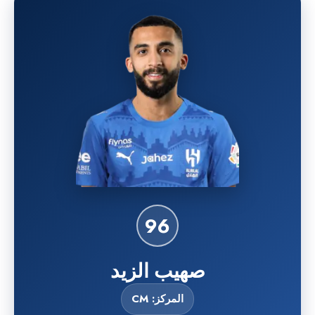
96
صهيب الزيد
المركز: CM