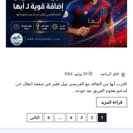
أبها يقترب من ضم نبيل فقير في صفقة عالمية
لدعم هجومه
افاق الرياضه
29 يوليو، 2026
28
اقترب أبها من التعاقد مع الفرنسي نبيل فقير في صفقة انتقال حر،
لتدعيم هجوم الفريق بعد عودته...
قراءة المزيد
1
2
3
4
…
6
التالي