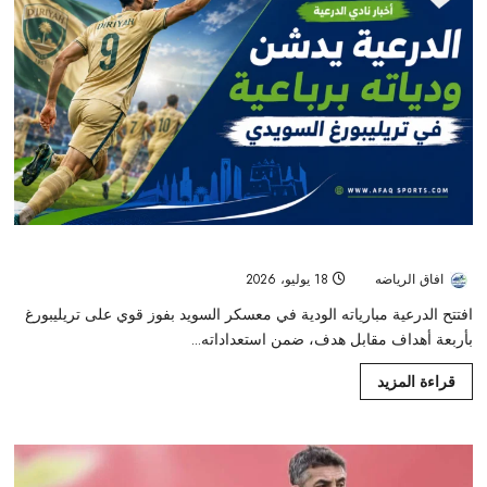
الدرعية يفتتح ودياته في السويد برباعية قوية أمام تريليبورغ
افاق الرياضه
18 يوليو، 2026
32
افتتح الدرعية مبارياته الودية في معسكر السويد بفوز قوي على تريليبورغ
بأربعة أهداف مقابل هدف، ضمن استعداداته...
قراءة المزيد