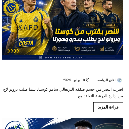
صراع سعودي على نجوم البرتغال.. النصر يقترب من سامو كوستا
والدرعية يطارد بيدرو وهورتا
افاق الرياضه
18 يوليو، 2026
44
اقترب النصر من حسم صفقة البرتغالي سامو كوستا، بينما طلب برونو لاج
من إدارة الدرعية التعاقد مع...
قراءة المزيد