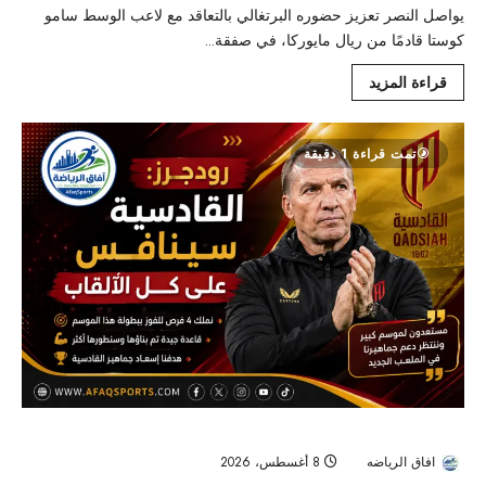
يواصل النصر تعزيز حضوره البرتغالي بالتعاقد مع لاعب الوسط سامو
كوستا قادمًا من ريال مايوركا، في صفقة...
قراءة المزيد
تمت قراءة 1 دقيقة
رودجرز يرفع سقف طموحات القادسية: ننافس على كل الألقاب
افاق الرياضه
8 أغسطس، 2026
10