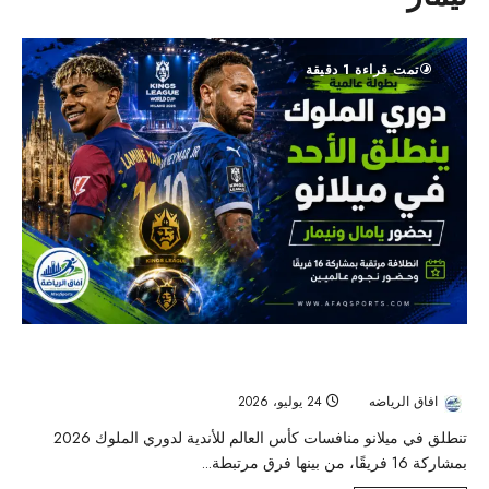
تمت قراءة 1 دقيقة
ميلانو تحتضن مونديال «دوري الملوك».. صدام عربي مرتقب ونجوم
بحجم يامال ونيمار
افاق الرياضه
24 يوليو، 2026
67
تنطلق في ميلانو منافسات كأس العالم للأندية لدوري الملوك 2026
بمشاركة 16 فريقًا، من بينها فرق مرتبطة...