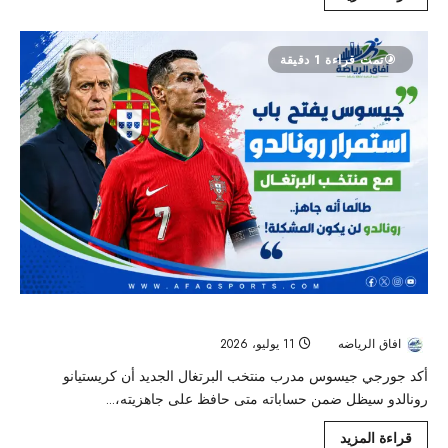
تمت قراءة 1 دقيقة
جيسوس يفتح باب استمرار رونالدو مع البرتغال: «لن يكون مشكلة أبدًا»
افاق الرياضه
11 يوليو، 2026
33
أكد جورجي جيسوس مدرب منتخب البرتغال الجديد أن كريستيانو
رونالدو سيظل ضمن حساباته متى حافظ على جاهزيته،...
قراءة المزيد