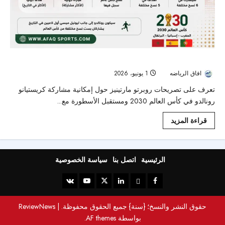
كريستيانو رونالدو: أيقونة خالدة قد تتألق في كأس العالم 2030
افاق الرياضه
1 يونيو، 2026
98
تعرف على تصريحات روبرتو مارتينيز حول إمكانية مشاركة كريستيانو
رونالدو في كأس العالم 2030 ومستقبل الأسطورة مع...
قراءة المزيد
الرئيسية
اتصل بنا
سياسة الخصوصية
حقوق النشر والنسخ؛ {سنة} جميع الحقوق محفوظة.
|
ReviewNews
بواسطة AF themes.