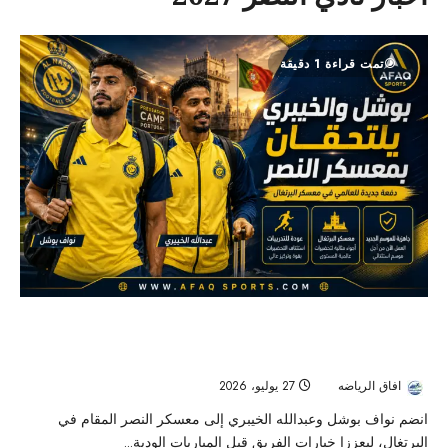
تمت قراءة 1 دقيقة
بوشل والخيبري يدعمان معسكر النصر في
البرتغال قبل الموسم الجديد
افاق الرياضه
27 يوليو، 2026
26
انضم نواف بوشل وعبدالله الخيبري إلى معسكر النصر المقام في
البرتغال، ليعززا خيارات الفريق قبل المباريات الودية...