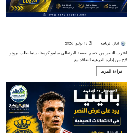
صراع سعودي على نجوم البرتغال.. النصر يقترب
من سامو كوستا والدرعية يطارد بيدرو وهورتا
افاق الرياضه
18 يوليو، 2026
44
اقترب النصر من حسم صفقة البرتغالي سامو كوستا، بينما طلب برونو
لاج من إدارة الدرعية التعاقد مع...
قراءة المزيد
تمت قراءة 1 دقيقة