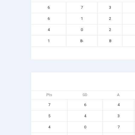
6
7
3
6
1
2
4
0
2
1
-8
8
Pts
GD
A
7
6
4
5
4
3
4
0
7