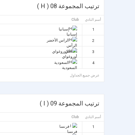
ترتيب المجموعة 08 ( H )
أسم النادي
Club
إسبانيا
1
الراس الأخضر
2
الإوروغواي
3
السعودية
4
عرض جميع الجداول
ترتيب المجموعة 09 ( I )
أسم النادي
Club
فرنسا
1