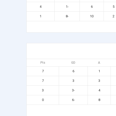
4
-1
6
5
1
-8
10
2
Pts
GD
A
7
6
1
7
3
3
3
-3
4
0
-6
8