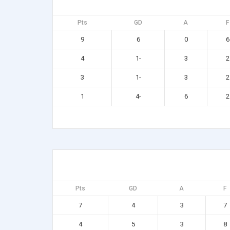
Pts
GD
A
F
9
6
0
6
4
-1
3
2
3
-1
3
2
1
-4
6
2
Pts
GD
A
F
7
4
3
7
4
5
3
8