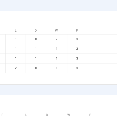
L
D
W
P
1
0
2
3
1
1
1
3
1
1
1
3
2
0
1
3
F
L
D
W
P