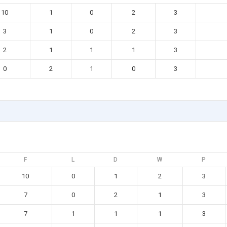
10
1
0
2
3
3
1
0
2
3
2
1
1
1
3
0
2
1
0
3
F
L
D
W
P
10
0
1
2
3
7
0
2
1
3
7
1
1
1
3