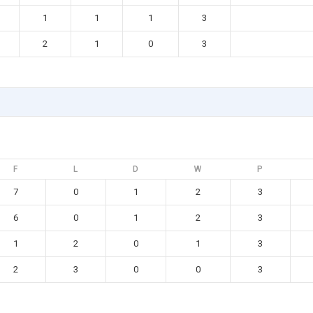
1
1
1
3
2
1
0
3
F
L
D
W
P
7
0
1
2
3
6
0
1
2
3
1
2
0
1
3
2
3
0
0
3