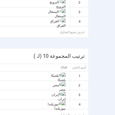
النرويج
2
السنغال
3
العراق
4
عرض جميع الجداول
ترتيب المجموعة 10 (J )
أسم النادي
Club
بلجيكا
1
مصر
2
إيران
3
نيوزيلندا
4