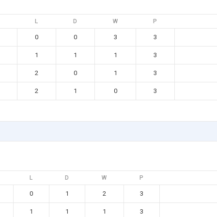
L
D
W
P
0
0
3
3
1
1
1
3
2
0
1
3
2
1
0
3
L
D
W
P
0
1
2
3
1
1
1
3