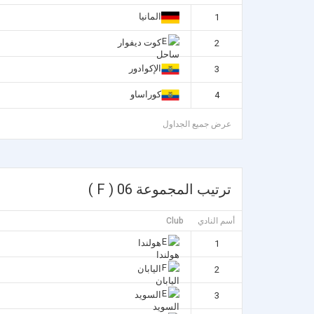
المانيا
1
كوت ديفوار
2
الإكوادور
3
كوراساو
4
عرض جميع الجداول
ترتيب المجموعة 06 ( F )
أسم النادي
Club
هولندا
1
اليابان
2
السويد
3