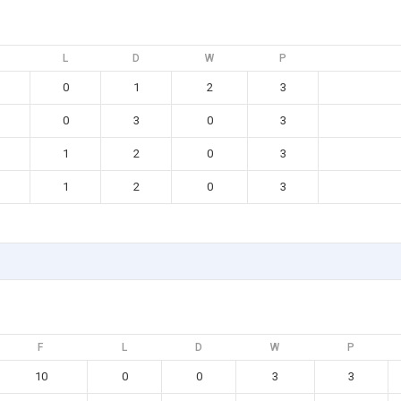
L
D
W
P
0
1
2
3
0
3
0
3
1
2
0
3
1
2
0
3
F
L
D
W
P
10
0
0
3
3