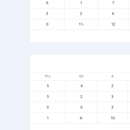
6
1
7
3
2
6
0
-11
12
Pts
GD
A
5
4
2
5
2
3
3
0
3
1
-6
10