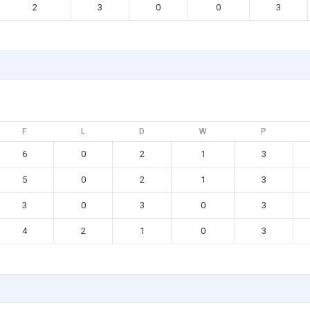
2
3
0
0
3
F
L
D
W
P
6
0
2
1
3
5
0
2
1
3
3
0
3
0
3
4
2
1
0
3