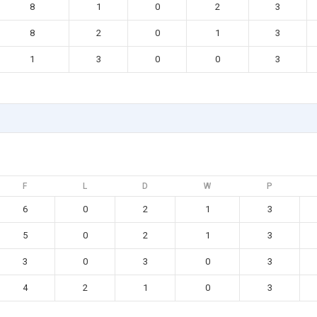
8
1
0
2
3
8
2
0
1
3
1
3
0
0
3
F
L
D
W
P
6
0
2
1
3
5
0
2
1
3
3
0
3
0
3
4
2
1
0
3