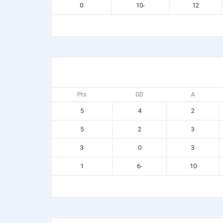
0
-10
12
Pts
GD
A
5
4
2
5
2
3
3
0
3
1
-6
10