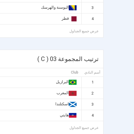
البوسنة والهرسك
3
قطر
4
عرض جميع الجداول
ترتيب المجموعة 03 ( C )
أسم النادي
Club
البرازيل
1
المغرب
2
اسكتلندا
3
هايتي
4
عرض جميع الجداول