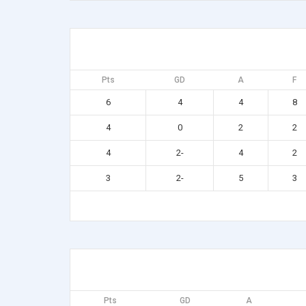
Pts
GD
A
F
6
4
4
8
4
0
2
2
4
-2
4
2
3
-2
5
3
Pts
GD
A