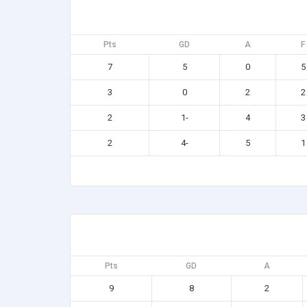
Pts
GD
A
F
7
5
0
5
3
0
2
2
2
-1
4
3
2
-4
5
1
Pts
GD
A
9
8
2