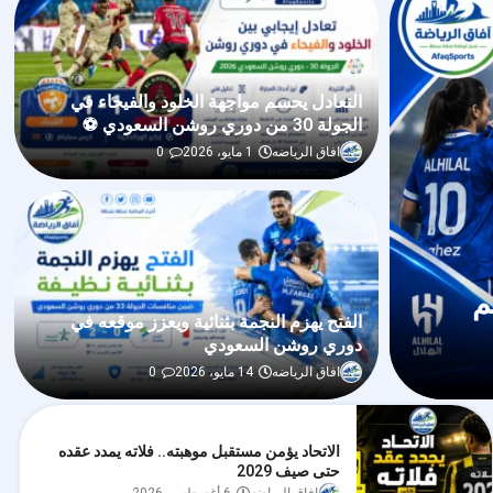
التعادل يحسم مواجهة الخلود والفيحاء في
الجولة 30 من دوري روشن السعودي ⚽
افاق الرياضه
1 مايو، 2026
0
م
الفتح يهزم النجمة بثنائية ويعزز موقعه في
دوري روشن السعودي
افاق الرياضه
14 مايو، 2026
0
الاتحاد يؤمن مستقبل موهبته.. فلاته يمدد عقده
حتى صيف 2029