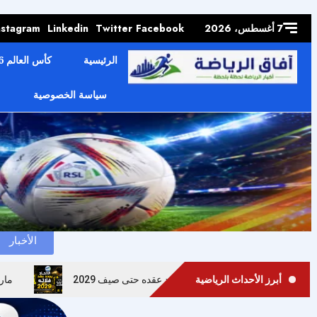
Skip to
content
7 أغسطس، 2026
Facebook
Twitter
Linkedin
nstagram
الرئيسية
كأس العالم 2026
سياسة الخصوصية
الرئيسية
دوري روشن السعودي للمحترفين 2026/27
الأخبار
أبرز الأحداث الرياضية
اتحاد يؤمن مستقبل موهبته.. فلاته يمدد عقده حتى صيف 2029
مار